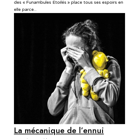
des « Funambules Etoilés » place tous ses espoirs en
elle parce...
La mécanique de l’ennui