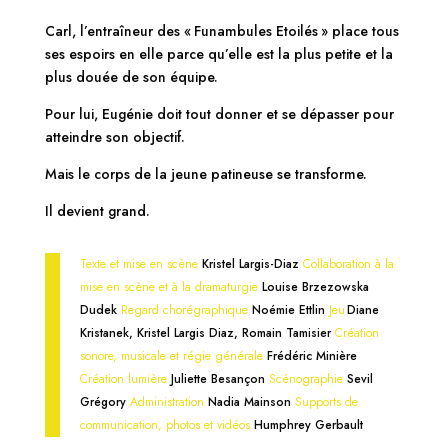
Carl, l’entraîneur des « Funambules Etoilés » place tous
ses espoirs en elle parce qu’elle est la plus petite et la
plus douée de son équipe.
Pour lui, Eugénie doit tout donner et se dépasser pour
atteindre son objectif.
Mais le corps de la jeune patineuse se transforme.
Il devient grand.
Texte et mise en scène
Kristel Largis-Diaz
Collaboration à la
mise en scène et à la dramaturgie
Louise Brzezowska
Dudek
Regard chorégraphique
Noémie Ettlin
Jeu
Diane
Kristanek, Kristel Largis Diaz, Romain Tamisier
Création
sonore, musicale et régie générale
Frédéric Minière
Création lumière
Juliette Besançon
Scénographie
Sevil
Grégory
Administration
Nadia Mainson
Supports de
communication, photos et vidéos
Humphrey Gerbault