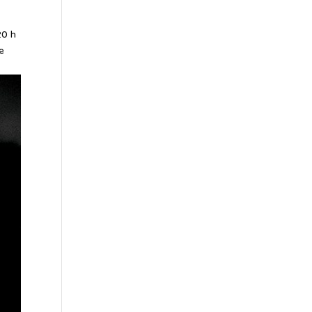
20 h
e