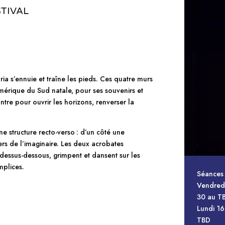
TIVAL
a s’ennuie et traîne les pieds. Ces quatre murs
mérique du Sud natale, pour ses souvenirs et
ntre pour ouvrir les horizons, renverser la
ne structure recto-verso : d’un côté une
vers de l’imaginaire. Les deux acrobates
ns dessus-dessous, grimpent et dansent sur les
mplices.
Séances 
Vendredi
30 au T
Lundi 16
TBD