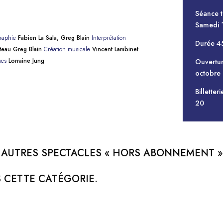
Séance t
Samedi 1
raphie
Fabien La Sala, Greg Blain
Interprétation
Durée 4
teau Greg Blain
Création musicale
Vincent Lambinet
mes
Lorraine Jung
Ouvertur
octobre
Billetter
20
AUTRES SPECTACLES « HORS ABONNEMENT »
 CETTE CATÉGORIE.