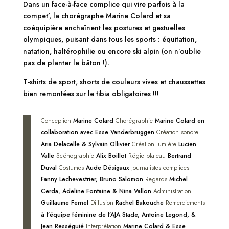
Dans un face-à-face complice qui vire parfois à la
compet’, la chorégraphe Marine Colard et sa
coéquipière enchaînent les postures et gestuelles
olympiques, puisant dans tous les sports : équitation,
natation, haltérophilie ou encore ski alpin (on n’oublie
pas de planter le bâton !).
T-shirts de sport, shorts de couleurs vives et chaussettes
bien remontées sur le tibia obligatoires !!!
Conception
Marine Colard
Chorégraphie
Marine Colard en
collaboration avec Esse Vanderbruggen
Création sonore
Aria Delacelle & Sylvain Ollivier
Création lumière
Lucien
Valle
Scénographie
Alix Boillot
Régie plateau
Bertrand
Duval
Costumes
Aude Désigaux
Journalistes complices
Fanny Lechevestrier, Bruno Salomon
Regards
Michel
Cerda, Adeline Fontaine & Nina Vallon
Administration
Guillaume Fernel
Diffusion
Rachel Bakouche
Remerciements
à l’équipe féminine de l’AJA Stade, Antoine Legond, &
Jean Rességuié
Interprétation
Marine Colard & Esse