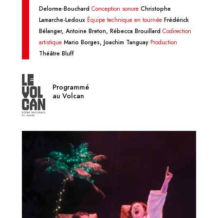
Delorme-Bouchard
Conception sonore
Christophe
Lamarche-Ledoux
Équipe technique en tournée
Frédérick
Bélanger, Antoine Breton, Rébecca Brouillard
Codirection
artistique
Mario Borges, Joachim Tanguay
Production
Théâtre Bluff
Programmé
au Volcan