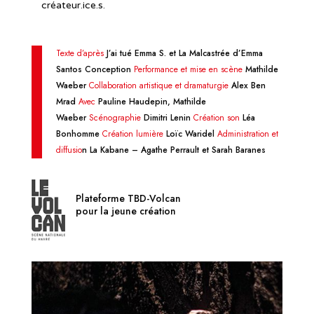
créateur.ice.s.
Texte d’après
J’ai tué Emma S. et La Malcastrée d’Emma
Santos Conception
Performance et mise en scène
Mathilde
Waeber
Collaboration artistique et dramaturgie
Alex Ben
Mrad
Avec
Pauline Haudepin, Mathilde
Waeber
Scénographie
Dimitri Lenin
Création son
Léa
Bonhomme
Création lumière
Loïc Waridel
Administration et
diffusio
n La Kabane – Agathe Perrault et Sarah Baranes
Plateforme TBD-Volcan
pour la jeune création