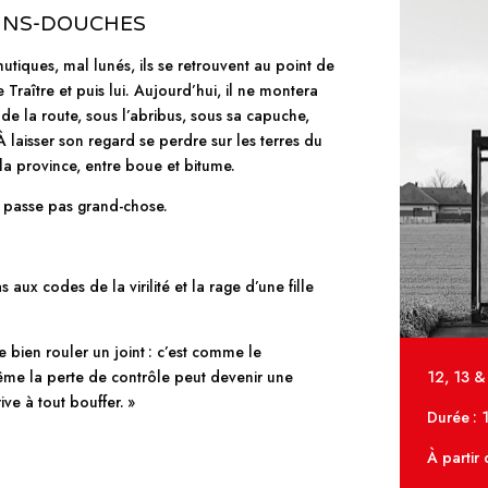
AINS-DOUCHES
tiques, mal lunés, ils se retrouvent au point de
Traître et puis lui. Aujourd’hui, il ne montera
d de la route, sous l’abribus, sous sa capuche,
À laisser son regard se perdre sur les terres du
la province, entre boue et bitume.
 se passe pas grand-chose.
aux codes de la virilité et la rage d’une fille
de bien rouler un joint : c’est comme le
et même la perte de contrôle peut devenir une
12, 13 &
ive à tout bouffer. »
Durée : 
À partir