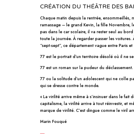
CRÉATION DU THÉÂTRE DES B
Chaque matin depuis la rentrée, ensommeillés, mu
ramassage – le grand Kevin, la fille Novembre, le 
pas dans le car scolaire, il va rester seul au bor
toute la journée. À regarder passer les voitures. 
“sept-sept”, ce département vague entre Paris et 
77 est le portrait d’un territoire désolé où il ne
77 est un roman sur la pudeur du déclassement.
77 ou la solitude d’un adolescent qui ne colle pas 
qui se dresse contre le monde.
« La virilité arrive même à s’insinuer dans le fait 
capitalisme, la virilité arrive à tout réinvestir, 
marque de virilité. C’est dingue comme le viril arr
Marin Fouqué