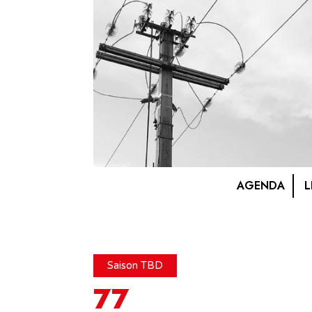
AGENDA
L
Saison TBD
77